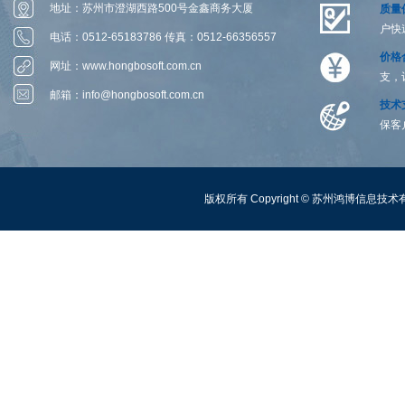
地址：苏州市澄湖西路500号金鑫商务大厦
质量
户快
1306-1314室
电话：0512-65183786 传真：0512-66356557
价格
网址：
www.hongbosoft.com.cn
支，
邮箱：
info@hongbosoft.com.cn
技术
保客
版权所有 Copyright ©
苏州鸿博信息技术