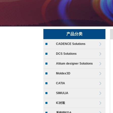
产品分类
CADENCE Solutions
DCS Solutions
Altium designer Solutions
Moldex3D
CATIA
SIMULIA
IC封装
系统级EDA